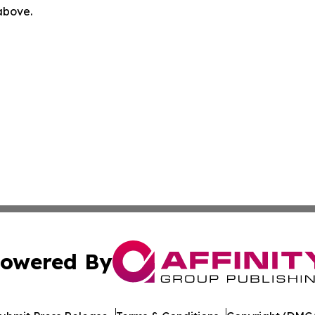
 above.
owered By