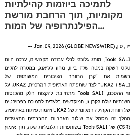
לתמיכה ביוזמות קהילתיות
מקומיות, תוך הרחבת מורשת
הפילנתרופיה של המות…
ייוו, סין, Jan. 09, 2026 (GLOBE NEWSWIRE) --
היום
כה
, מותג גלובלי לכלי עבודה מקצועיים, ער
Tools
SALI
טקס השקה במטה שלה
בייוו
, מחוז
ג'ג'יאנג
, במטרה להקים
רשמית את "
קרן הרווחה הציבורית המשותפת של
לצד שותפתה האתיופית המרכזית, UKAZ. על
"
UKAZ
ו-
SALI
מתחייבת להקצות חלק מהכנסות
Tools
פי ההסכם, SALI
השנתיות שלה לקרן זו, המוקדש
ים
בלעדית לתמיכה בפרויקטים
של רווחת הקהילה המקומית של UKAZ ויוזמות פיתוח באתיופיה.
מהלך זה מסמל את שילוב האחריות החברתית התאגידית
בשותפויות הגלובליות שלה, תוך אימוץ
Tools
(CSR) של SALI