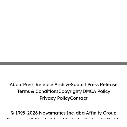
About
Press Release Archive
Submit Press Release
Terms & Conditions
Copyright/DMCA Policy
Privacy Policy
Contact
© 1995-2026 Newsmatics Inc. dba Affinity Group
Publishing & Rhode Island Industry Today. All Rights
Reserved.