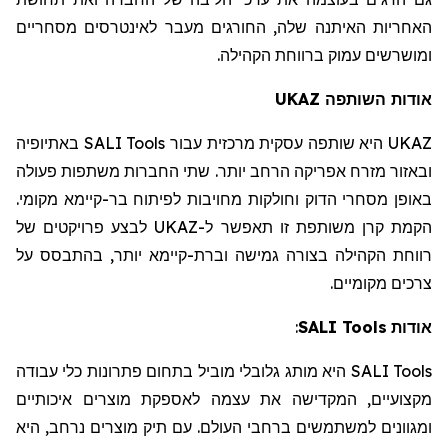
האחריות האיתנה שלה, החורגים מעבר לאינטרסים מסחריים
ומושרשים עמוק ברווחת הקהילה.
UKAZ
השותפה
אודות
באתיופיה
SALI Tools
היא שותפה עסקית מרכזית עבור
UKAZ
ובאזור מזרח אפריקה הרחב יותר. שתי החברות משתפות פעולה
באופן מסחרי הדוק וחולקות מחויבות לפיתוח בר-קיימא מקומי.
לבצע פרויקטים של
UKAZ
הקמת קרן משותפת זו תאפשר ל-
רווחת הקהילה בצורה גמישה ובר
ת
-קיימא יותר, בהתבסס על
צרכים מקומיים.
:
SALI Tools
אודות
מותג גלובלי מוביל בתחום פתרונות כלי עבודה
היא
SALI Tools
מקצועיים, המקדיש
ה
את עצמ
ה
לאספקת מוצרים איכותיים
ומגוונים למשתמשים ברחבי העולם. עם תיק מוצרים נרחב, היא