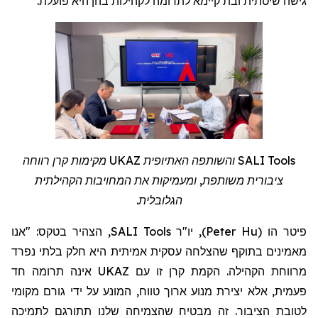
.
לתרומה לקהילות בהן היא פועלת
גישה שיטתית ובת קיימא
מקימות קרן רווחה
UKAZ
והשותפה האתיופית
SALI Tools
ציבורית משותפת, ומעמיקות את המחויבות הקהילתית
הגלובלית.
, הצהיר בטקס: "אנו
SALI Tools
, יו"ר
)
Peter Hu
(
פיטר הו
מאמינים בתוקף שהצלחה עסקית אמיתית היא חלק בלתי נפרד
אינה תרומה חד
UKAZ
מרווחת הקהילה. הקמת קרן זו עם
פעמית, אלא יצירת מנוע ארוך טווח, המונע על ידי גורם מקומי
לטובת הציבור. זה מבטיח שהצמיחה שלנו תתורגם לתמיכה