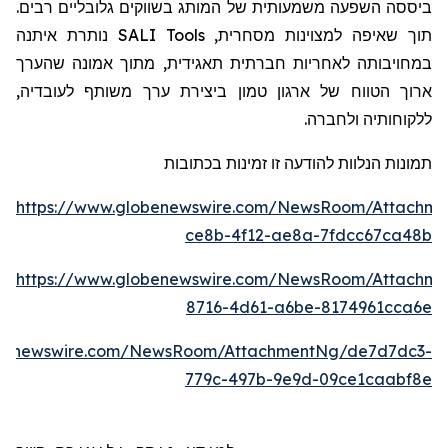
ביססה השפעה משמעותית של המותג בשווקים גלובליים רבים.
נותרת איתנה
SALI Tools
תוך שאיפה למצוינות מסחרית,
במחויבותה לאחריות חברתית תאגידית, מתוך אמונה שהערך
,
ה
ארוך הטווח של ארגון טמון ביצירת ערך משותף לעובדי
ללקוחותי
ה
ולחברה.
תמונות הנלוות להודעה זו זמינות בכתובות
https://www.globenewswire.com/NewsRoom/Attachme
ce8b-4f12-ae8a-7fdcc67ca48b
https://www.globenewswire.com/NewsRoom/Attachm
8716-4d61-a6be-8174961cca6e
obenewswire.com/NewsRoom/AttachmentNg/de7d7dc3-
779c-497b-9e9d-09ce1caabf8e